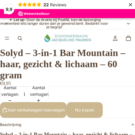
×
22
Reviews
9,9
♥
Let op:
Door de drukte bij PostNL kan de bezorging
momenteel iets langer duren dan je gewend bent. Bedankt voor
je begrip!
Solyd – 3-in-1 Bar Mountain –
haar, gezicht & lichaam – 60
gram
€9,95
Aantal
Aantal
verlagen
verhogen
Aan winkelwagen toevoegen
Nu kopen
Beschrijving
Solyd – 3-in-1 Bar Mountain – haar, gezicht & lichaam –