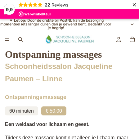
×
22
Reviews
9,9
♥
Let op:
Door de drukte bij PostNL kan de bezorging
momenteel iets langer duren dan je gewend bent. Bedankt voor
je begrip!
Ontspanning massages
Schoonheidssalon Jacqueline
Paumen – Linne
Ontspanningsmassage
60 minuten
€ 50,00
Een weldaad voor lichaam en geest.
Tijdens deze massage komt niet alleen je lichaam, maar