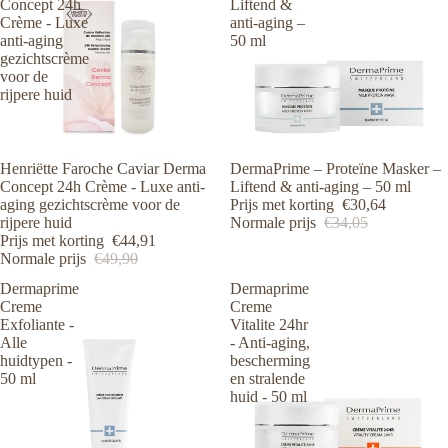
Concept 24h
Liftend &
Crème - Luxe
anti-aging –
anti-aging
50 ml
gezichtscrème
voor de
rijpere huid
Uitverkocht
Henriëtte Faroche Caviar Derma
Uitverkocht
DermaPrime – Proteïne Masker –
Concept 24h Crème - Luxe anti-
Liftend & anti-aging – 50 ml
aging gezichtscrème voor de
Prijs met korting
€30,64
rijpere huid
Normale prijs
€34,05
Prijs met korting
€44,91
Normale prijs
€49,90
Dermaprime
Dermaprime
Creme
Creme
Exfoliante -
Vitalite 24hr
Alle
- Anti-aging,
huidtypen -
bescherming
50 ml
en stralende
huid - 50 ml