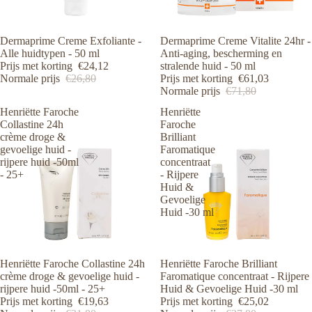
Aanbieding
Dermaprime Creme Exfoliante -
Aanbieding
Dermaprime Creme Vitalite 24hr -
Alle huidtypen - 50 ml
Anti-aging, bescherming en
Prijs met korting
€24,12
stralende huid - 50 ml
Normale prijs
€26,80
Prijs met korting
€61,03
Normale prijs
€71,80
Henriëtte Faroche
Henriëtte
Collastine 24h
Faroche
crème droge &
Brilliant
gevoelige huid -
Faromatique
rijpere huid -50ml
concentraat
- 25+
- Rijpere
Huid &
Gevoelige
Huid -30 ml
Aanbieding
Henriëtte Faroche Collastine 24h
Aanbieding
Henriëtte Faroche Brilliant
crème droge & gevoelige huid -
Faromatique concentraat - Rijpere
rijpere huid -50ml - 25+
Huid & Gevoelige Huid -30 ml
Prijs met korting
€19,63
Prijs met korting
€25,02