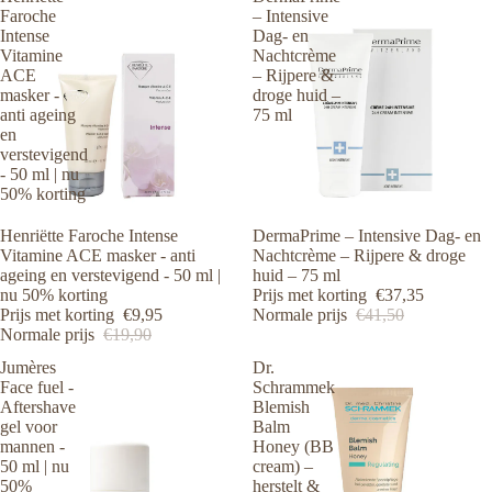
Faroche
– Intensive
Intense
Dag- en
Vitamine
Nachtcrème
ACE
– Rijpere &
masker -
droge huid –
anti ageing
75 ml
en
verstevigend
- 50 ml | nu
50% korting
Aanbieding
Henriëtte Faroche Intense
Aanbieding
DermaPrime – Intensive Dag- en
Vitamine ACE masker - anti
Nachtcrème – Rijpere & droge
ageing en verstevigend - 50 ml |
huid – 75 ml
nu 50% korting
Prijs met korting
€37,35
Prijs met korting
€9,95
Normale prijs
€41,50
Normale prijs
€19,90
Jumères
Dr.
Face fuel -
Schrammek
Aftershave
Blemish
gel voor
Balm
mannen -
Honey (BB
50 ml | nu
cream) –
50%
herstelt &