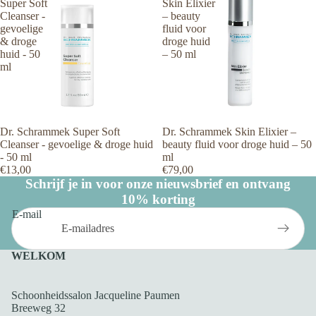
Super Soft
Skin Elixier
Cleanser -
– beauty
gevoelige
fluid voor
& droge
droge huid
huid - 50
– 50 ml
ml
Dr. Schrammek Super Soft
Dr. Schrammek Skin Elixier –
Cleanser - gevoelige & droge huid
beauty fluid voor droge huid – 50
- 50 ml
ml
€13,00
€79,00
Schrijf je in voor onze nieuwsbrief en ontvang
10% korting
E-mail
WELKOM
Schoonheidssalon Jacqueline Paumen
Breeweg 32