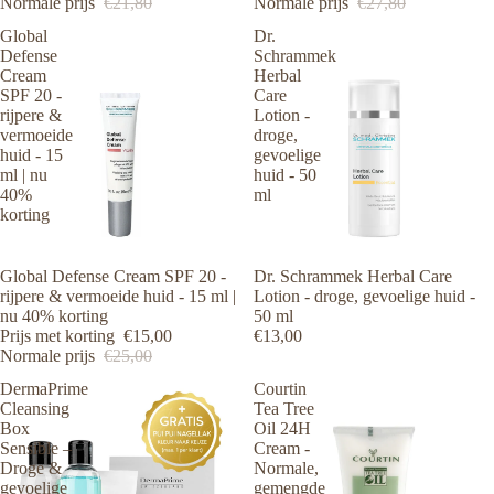
Normale prijs
€21,80
Normale prijs
€27,80
Global
Dr.
Defense
Schrammek
Cream
Herbal
SPF 20 -
Care
rijpere &
Lotion -
vermoeide
droge,
huid - 15
gevoelige
ml | nu
huid - 50
40%
ml
korting
Aanbieding
Global Defense Cream SPF 20 -
Dr. Schrammek Herbal Care
rijpere & vermoeide huid - 15 ml |
Lotion - droge, gevoelige huid -
nu 40% korting
50 ml
Prijs met korting
€15,00
€13,00
Normale prijs
€25,00
DermaPrime
Courtin
Cleansing
Tea Tree
Box
Oil 24H
Sensible –
Cream -
Droge &
Normale,
gevoelige
gemengde