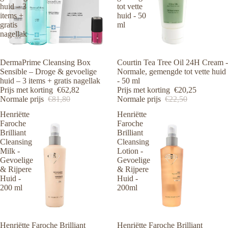
huid – 3
tot vette
items +
huid - 50
gratis
ml
nagellak
Aanbieding
DermaPrime Cleansing Box
Aanbieding
Courtin Tea Tree Oil 24H Cream -
Sensible – Droge & gevoelige
Normale, gemengde tot vette huid
huid – 3 items + gratis nagellak
- 50 ml
Prijs met korting
€62,82
Prijs met korting
€20,25
Normale prijs
€81,80
Normale prijs
€22,50
Henriëtte
Henriëtte
Faroche
Faroche
Brilliant
Brilliant
Cleansing
Cleansing
Milk -
Lotion -
Gevoelige
Gevoelige
& Rijpere
& Rijpere
Huid -
Huid -
200 ml
200ml
Aanbieding
Henriëtte Faroche Brilliant
Aanbieding
Henriëtte Faroche Brilliant