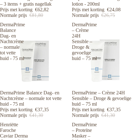
– 3 items + gratis nagellak
lotion - 200ml
Prijs met korting
€62,82
Prijs met korting
€24,08
Normale prijs
€81,80
Normale prijs
€26,75
DermaPrime
DermaPrime
Balance
– Crème
Dag- en
24H
Nachtcrème
Sensible –
– normale
Droge &
tot vette
gevoelige
huid - 75 ml
huid – 75 ml
Aanbieding
DermaPrime Balance Dag- en
Aanbieding
DermaPrime – Crème 24H
Nachtcrème – normale tot vette
Sensible – Droge & gevoelige
huid - 75 ml
huid – 75 ml
Prijs met korting
€37,35
Prijs met korting
€37,35
Normale prijs
€41,30
Normale prijs
€41,30
Henriëtte
DermaPrime
Faroche
– Proteïne
Caviar Derma
Masker –