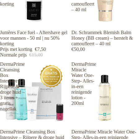
korting
camoufleert
– 40 ml
Aanbieding
Jumères Face fuel - Aftershave gel
Dr. Schrammek Blemish Balm
voor mannen - 50 ml | nu 50%
Honey (BB cream) – herstelt &
korting
camoufleert – 40 ml
Prijs met korting
€7,50
€50,00
Normale prijs
€15,00
DermaPrime
DermaPrime
Cleansing
Miracle
Box
Water One-
Intensive –
Step- Alles-
Rijpere &
in-een
droge huid –
reinigende
3 items +
lotion -
gratis
200ml
nagellak
Aanbieding
DermaPrime Cleansing Box
Aanbieding
DermaPrime Miracle Water One-
Intensive – Rijpere & droge huid
Step- Alles-in-een reinigende