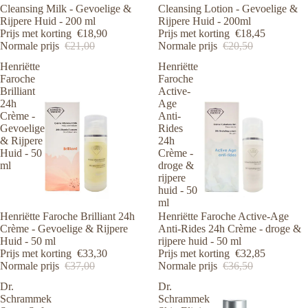
Cleansing Milk - Gevoelige &
Cleansing Lotion - Gevoelige &
Rijpere Huid - 200 ml
Rijpere Huid - 200ml
Prijs met korting
€18,90
Prijs met korting
€18,45
Normale prijs
€21,00
Normale prijs
€20,50
Henriëtte
Henriëtte
Faroche
Faroche
Brilliant
Active-
24h
Age
Crème -
Anti-
Gevoelige
Rides
& Rijpere
24h
Huid - 50
Crème -
ml
droge &
rijpere
huid - 50
ml
Aanbieding
Henriëtte Faroche Brilliant 24h
Aanbieding
Henriëtte Faroche Active-Age
Crème - Gevoelige & Rijpere
Anti-Rides 24h Crème - droge &
Huid - 50 ml
rijpere huid - 50 ml
Prijs met korting
€33,30
Prijs met korting
€32,85
Normale prijs
€37,00
Normale prijs
€36,50
Dr.
Dr.
Schrammek
Schrammek