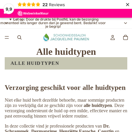
×
22
Reviews
9,9
♥
Let op:
Door de drukte bij PostNL kan de bezorging
momenteel iets langer duren dan je gewend bent. Bedankt voor
je begrip!
Alle huidtypen
ALLE HUIDTYPEN
Verzorging geschikt voor alle huidtypen
Niet elke huid heeft dezelfde behoefte, maar sommige producten
zijn zo veelzijdig dat ze geschikt zijn voor
alle huidtypen
. Deze
verzorging ondersteunt de huid op een milde, effectieve manier en
past eenvoudig binnen vrijwel iedere routine.
In deze collectie vind je professionele producten van
Dr.
Schrammek, Dermaprime, Henriëtte Faroche, Courtin
en