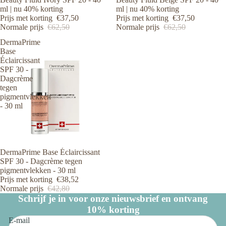
ml | nu 40% korting
ml | nu 40% korting
Prijs met korting
€37,50
Prijs met korting
€37,50
Normale prijs
€62,50
Normale prijs
€62,50
DermaPrime
Base
Éclaircissant
SPF 30 -
Dagcrème
tegen
pigmentvlekken
- 30 ml
Aanbieding
DermaPrime Base Éclaircissant
SPF 30 - Dagcrème tegen
pigmentvlekken - 30 ml
Prijs met korting
€38,52
Normale prijs
€42,80
Schrijf je in voor onze nieuwsbrief en ontvang
10% korting
E-mail