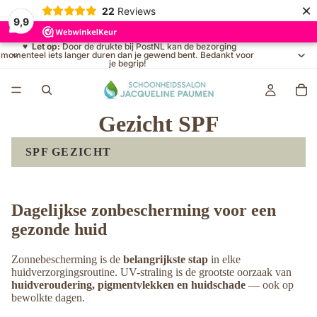
×
22
Reviews
9,9
♥
Let op:
Door de drukte bij PostNL kan de bezorging
momenteel iets langer duren dan je gewend bent. Bedankt voor
je begrip!
Gezicht SPF
SPF GEZICHT
Dagelijkse zonbescherming voor een
gezonde huid
Zonnebescherming is de
belangrijkste stap
in elke
huidverzorgingsroutine. UV-straling is de grootste oorzaak van
huidveroudering, pigmentvlekken en huidschade
— ook op
bewolkte dagen.