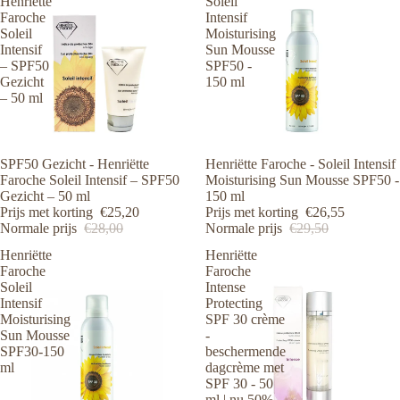
Henriëtte
Soleil
Faroche
Intensif
Soleil
Moisturising
Intensif
Sun Mousse
– SPF50
SPF50 -
Gezicht
150 ml
– 50 ml
Aanbieding
SPF50 Gezicht - Henriëtte
Aanbieding
Henriëtte Faroche - Soleil Intensif
Faroche Soleil Intensif – SPF50
Moisturising Sun Mousse SPF50 -
Gezicht – 50 ml
150 ml
Prijs met korting
€25,20
Prijs met korting
€26,55
Normale prijs
€28,00
Normale prijs
€29,50
Henriëtte
Henriëtte
Faroche
Faroche
Soleil
Intense
Intensif
Protecting
Moisturising
SPF 30 crème
Sun Mousse
-
SPF30-150
beschermende
ml
dagcrème met
SPF 30 - 50
ml | nu 50%