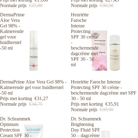
Normale prijs
€25,00
Normale prijs
€30,50
DermaPrime
Henriëtte
Aloe Vera
Faroche
Gel 98% -
Intense
Kalmerende
Protecting
gel voor
SPF 30 crème
huidherstel
-
-50 ml
beschermende
dagcrème met
SPF 30 - 50
ml
Aanbieding
DermaPrime Aloe Vera Gel 98% -
Aanbieding
Henriëtte Faroche Intense
Kalmerende gel voor huidherstel
Protecting SPF 30 crème -
-50 ml
beschermende dagcrème met SPF
Prijs met korting
€31,27
30 - 50 ml
Normale prijs
€34,75
Prijs met korting
€35,91
Normale prijs
€39,90
Dr. Schrammek
Dr. Schrammek
Optimum
Brightening
Protection
Day Fluid SPF
Cream SPF 30 -
50 – dagcrème