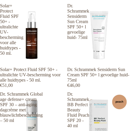
Solar+
Dr.
Protect
Schrammek
Fluid SPF
Sensiderm
50+ -
Sun Cream
ultralichte
SPF 50+ l
UV-
gevoelige
bescherming
huid- 75ml
voor alle
huidtypes -
50 ml.
Solar+ Protect Fluid SPF 50+ -
Dr. Schrammek Sensiderm Sun
ultralichte UV-bescherming voor
Cream SPF 50+ l gevoelige huid-
alle huidtypes - 50 ml.
75ml
€51,00
€46,00
Dr. Schrammek Global
Dr.
age defense+ cream
Schrammek
SPF 30 – anti-aging
BB Perfect
dagcrème met
Beauty
blauwlichtbescherming
Fluid Peach
– 50 ml
SPF 20 -
40 ml