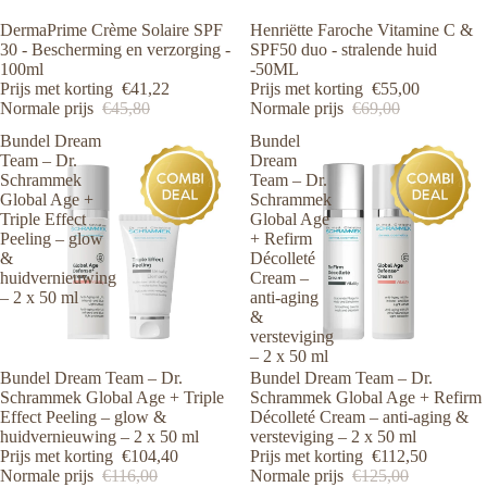
Aanbieding
DermaPrime Crème Solaire SPF
Aanbieding
Henriëtte Faroche Vitamine C &
30 - Bescherming en verzorging -
SPF50 duo - stralende huid
100ml
-50ML
Prijs met korting
€41,22
Prijs met korting
€55,00
Normale prijs
€45,80
Normale prijs
€69,00
Bundel Dream
Bundel
Team – Dr.
Dream
Schrammek
Team – Dr.
Global Age +
Schrammek
Triple Effect
Global Age
Peeling – glow
+ Refirm
&
Décolleté
huidvernieuwing
Cream –
– 2 x 50 ml
anti-aging
&
versteviging
– 2 x 50 ml
Aanbieding
Bundel Dream Team – Dr.
Aanbieding
Bundel Dream Team – Dr.
Schrammek Global Age + Triple
Schrammek Global Age + Refirm
Effect Peeling – glow &
Décolleté Cream – anti-aging &
huidvernieuwing – 2 x 50 ml
versteviging – 2 x 50 ml
Prijs met korting
€104,40
Prijs met korting
€112,50
Normale prijs
€116,00
Normale prijs
€125,00