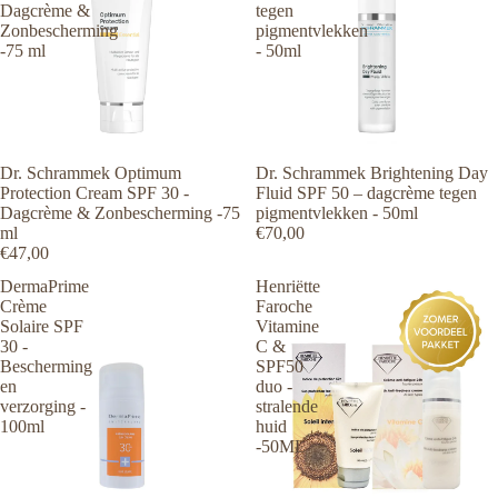
Dagcrème &
tegen
Zonbescherming
pigmentvlekken
-75 ml
- 50ml
Dr. Schrammek Optimum
Uitverkocht
Dr. Schrammek Brightening Day
Protection Cream SPF 30 -
Fluid SPF 50 – dagcrème tegen
Dagcrème & Zonbescherming -75
pigmentvlekken - 50ml
ml
€70,00
€47,00
DermaPrime
Henriëtte
Crème
Faroche
Solaire SPF
Vitamine
30 -
C &
Bescherming
SPF50
en
duo -
verzorging -
stralende
100ml
huid
-50ML