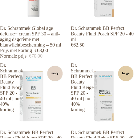
Aanbieding
Dr. Schrammek Global age
Dr. Schrammek BB Perfect
defense+ cream SPF 30 – anti-
Beauty Fluid Peach SPF 20 - 40
aging dagcrème met
ml
blauwlichtbescherming – 50 ml
€62,50
Prijs met korting
€63,00
Normale prijs
€70,00
Dr.
Dr.
Schrammek
Schrammek
BB Perfect
BB Perfect
Beauty
Beauty
Fluid Ivory
Fluid Beige
SPF 20 -
SPF 20 -
40 ml | nu
40 ml | nu
40%
40%
korting
korting
Aanbieding
Dr. Schrammek BB Perfect
Aanbieding
Dr. Schrammek BB Perfect
Beauty Fluid Ivory SPF 20 - 40
Beauty Fluid Beige SPF 20 - 40