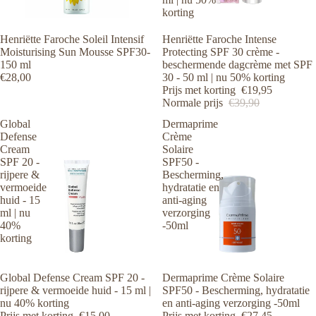
korting
Uitverkocht
Henriëtte Faroche Soleil Intensif
Aanbieding
Henriëtte Faroche Intense
Moisturising Sun Mousse SPF30-
Protecting SPF 30 crème -
150 ml
beschermende dagcrème met SPF
€28,00
30 - 50 ml | nu 50% korting
Prijs met korting
€19,95
Normale prijs
€39,90
Global
Dermaprime
Defense
Crème
Cream
Solaire
SPF 20 -
SPF50 -
rijpere &
Bescherming,
vermoeide
hydratatie en
huid - 15
anti-aging
ml | nu
verzorging
40%
-50ml
korting
Aanbieding
Global Defense Cream SPF 20 -
Aanbieding
Dermaprime Crème Solaire
rijpere & vermoeide huid - 15 ml |
SPF50 - Bescherming, hydratatie
nu 40% korting
en anti-aging verzorging -50ml
Prijs met korting
€15,00
Prijs met korting
€27,45