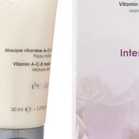
Overige / losse behandelingen - tarieven
eeling
Gezicht
FIGUURCORRECTIE
Endermologie LPG
Slendertone