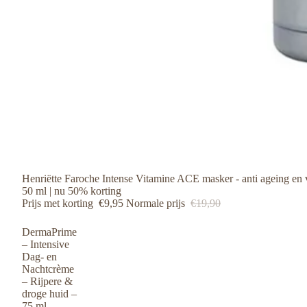
Voetreflex
Zonneproducten
Gezicht SPF
Reiniging
MASSAGES & WELNESS
Lichaam SPF
Arrangementen
Dag- & Nachtcrème
After Sun
Massages
Serums & Ampullen
Maskers & Peelings
Oog & Lip
Blemish Balm
Aanbieding
Henriëtte Faroche Intense Vitamine ACE masker - anti ageing en 
Sets & Mini's
50 ml | nu 50% korting
Prijs met korting
€9,95
Normale prijs
€19,90
VoordeelBoxen
DermaPrime
– Intensive
Dag- en
Nachtcrème
– Rijpere &
droge huid –
75 ml