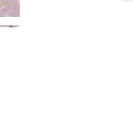
iging
iniging