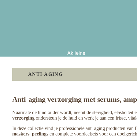
Akileine
Bellabaci
Bio Balance
ANTI-AGING
Coup d 'eclat
Courtin
Anti-aging verzorging met serums, amp
Dermaprime
Naarmate de huid ouder wordt, neemt de stevigheid, elasticiteit 
Dr.Schrammek
verzorging
ondersteun je de huid en werk je aan een frisse, vitale
Henriette Faroche
In deze collectie vind je professionele anti-aging producten van
Jumères Men
maskers, peelings
en complete voordeelsets voor een doelgericht