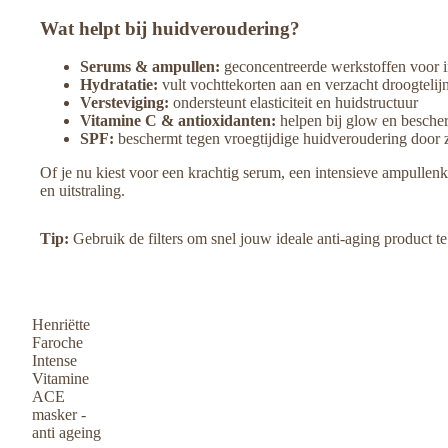
Magnetic
Wat helpt bij huidveroudering?
My Flame
Serums & ampullen:
geconcentreerde werkstoffen voor i
Hydratatie:
vult vochttekorten aan en verzacht droogtelijn
PUI PUI Make -Up
Versteviging:
ondersteunt elasticiteit en huidstructuur
Shampoobars
Vitamine C & antioxidanten:
helpen bij glow en besche
SPF:
beschermt tegen vroegtijdige huidveroudering door 
Sillibeads
Of je nu kiest voor een krachtig serum, een intensieve ampullenku
Solyd
en uitstraling.
Young Living
Tip:
Gebruik de filters om snel jouw ideale anti-aging product te
100% leuk
Gezicht
Blemish Balm
Henriëtte
Faroche
Dag- & Nachtcrème
Intense
Vitamine
Gezicht SPF
ACE
masker -
Maskers & Peelings
anti ageing