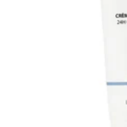
Alle huidtypen
Acne
Anti-aging
Couperose
Droge huid