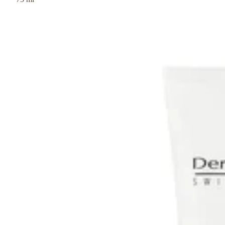
Anti-cellulite &
versteviging
Douche & Shampoo
Handverzorging
Voetverzorging
Lichaamsverzorging
Zonneproducten