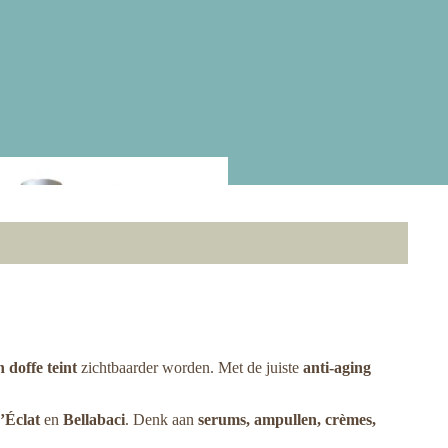
i
n doffe teint
zichtbaarder worden. Met de juiste
anti-aging
’Éclat
en
Bellabaci
. Denk aan
serums, ampullen, crèmes,