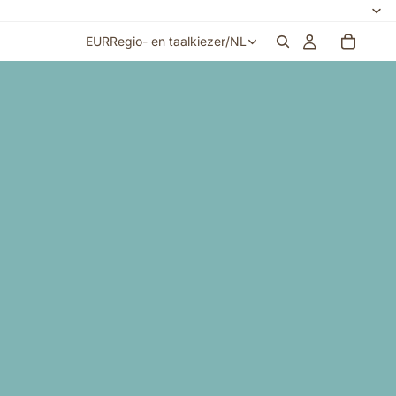
EUR
Regio- en taalkiezer
/
NL