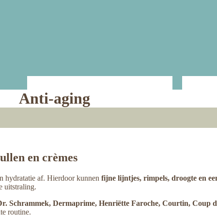
Akileine
Bellabaci
Anti-aging
Akileine
Bellabac
ullen en crèmes
en hydratatie af. Hierdoor kunnen
fijne lijntjes, rimpels, droogte en ee
 uitstraling.
Dr. Schrammek, Dermaprime, Henriëtte Faroche, Courtin, Coup d
e routine.