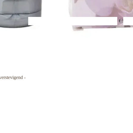
Gezicht
Rein
Gezicht
Re
verstevigend -
Lichaam