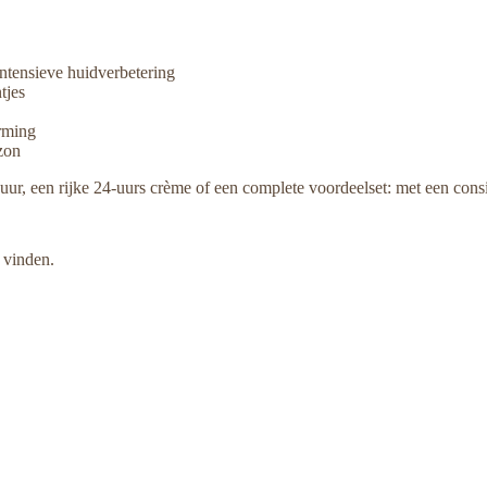
Webshop
ntensieve huidverbetering
tjes
rming
zon
ur, een rijke 24-uurs crème of een complete voordeelset: met een consis
 vinden.
Alle pro
Alle 