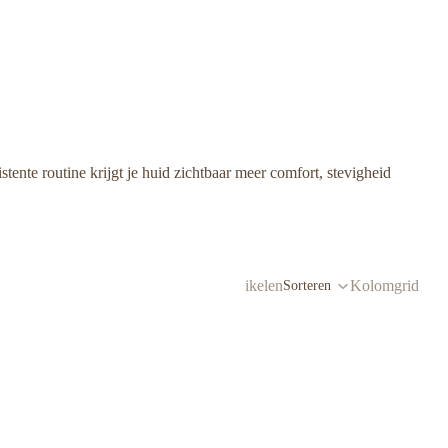
tente routine krijgt je huid zichtbaar meer comfort, stevigheid
ducten
161 artikelen
Kolomgrid
Sorteren
producten